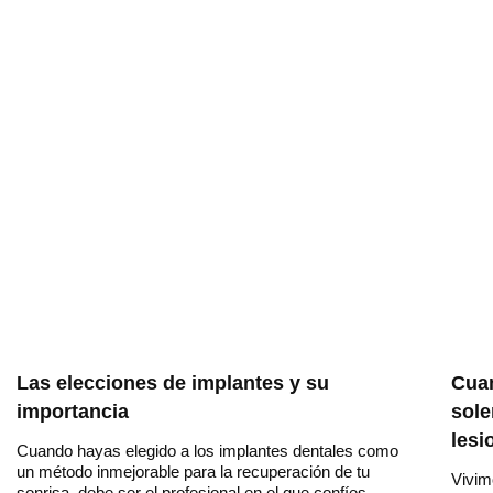
Las elecciones de implantes y su
Cua
importancia
sole
lesi
Cuando hayas elegido a los implantes dentales como
un método inmejorable para la recuperación de tu
Vivim
sonrisa, debe ser el profesional en el que confíes,