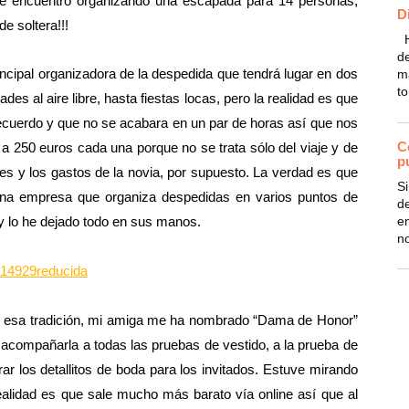
e encuentro organizando una escapada para 14 personas,
D
e soltera!!!
H
de
ncipal organizadora de la despedida que tendrá lugar en dos
m
to
al aire libre, hasta fiestas locas, pero la realidad es que
recuerdo y que no se acabara en un par de horas así que nos
C
 a 250 euros cada una porque no se trata sólo del viaje y de
p
es y los gastos de la novia, por supuesto. La verdad es que
S
una empresa que organiza despedidas en varios puntos de
d
en
y lo he dejado todo en sus manos.
n
te esa tradición, mi amiga me ha nombrado “Dama de Honor”
 acompañarla a todas las pruebas de vestido, a la prueba de
ar los detallitos de boda para los invitados. Estuve mirando
realidad es que sale mucho más barato vía online así que al