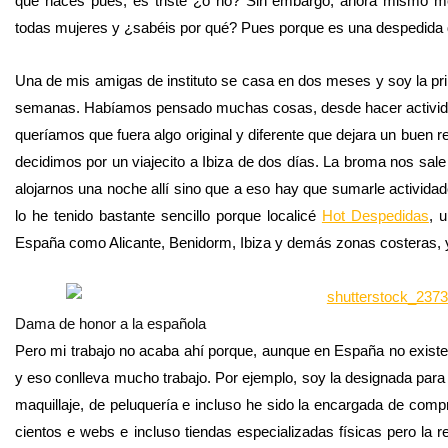
que haces pues, es triste ¿o no? Sin embargo, ahora mismo m
todas mujeres y ¿sabéis por qué? Pues porque es una despedida d
Una de mis amigas de instituto se casa en dos meses y soy la pri
semanas. Habíamos pensado muchas cosas, desde hacer actividades 
queríamos que fuera algo original y diferente que dejara un buen 
decidimos por un viajecito a Ibiza de dos días. La broma nos sale
alojarnos una noche allí sino que a eso hay que sumarle actividad
lo he tenido bastante sencillo porque localicé
Hot Despedidas
, 
España como Alicante, Benidorm, Ibiza y demás zonas costeras, 
Dama de honor a la española
Pero mi trabajo no acaba ahí porque, aunque en España no exis
y eso conlleva mucho trabajo. Por ejemplo, soy la designada para
maquillaje, de peluquería e incluso he sido la encargada de compr
cientos e webs e incluso tiendas especializadas físicas pero la 