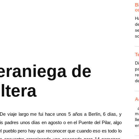
B
c
H
de
se
s
T
Di
eraniega de
pa
re
de
ltera
A
¿
m
 viaje largo me fui hace unos 5 años a Berlín, 6 días, y
ll
s padres unos días en agosto o en el Puente del Pilar, algo
en
el pueblo pero hay que reconocer que cuando eso es todo lo