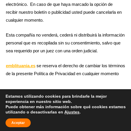
electrónico. En caso de que haya marcado la opción de
recibir nuestro boletín o publicidad usted puede cancelarla en
cualquier momento.
Esta compañía no venderá, cederá ni distribuirá la información
personal que es recopilada sin su consentimiento, salvo que
sea requerido por un juez con una orden judicial.
emblituania.es
se reserva el derecho de cambiar los términos
de la presente Política de Privacidad en cualquier momento
Estamos utilizando cookies para brindarle la mejor
F
T
I
experiencia en nuestro sitio web.
a
w
n
Puede obtener más información sobre qué cookies estamos
c
i
s
utilizando o desactivarlas en
Ajustes
.
e
t
t
©2023 Emblituania. Todos los derechos reservados
b
t
a
Aceptar
Politica de cookies
Politica de privacidad
o
e
g
o
r
r