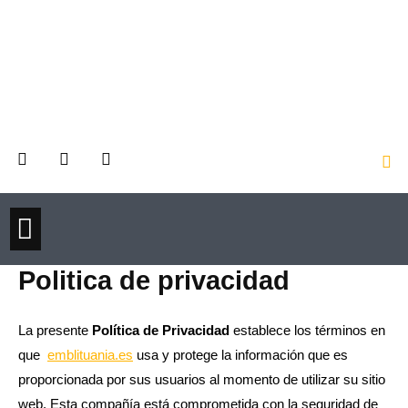
Ir
al
contenido
F
X
I
a
-
n
c
t
s
e
w
t
b
i
a
o
t
g
o
t
r
TIEMPO LIBRE
MODA Y BELLEZA
DEPORTE Y SALUD
k
e
a
Politica de privacidad
r
m
La presente
Política de Privacidad
establece los términos en
que
emblituania.es
usa y protege la información que es
proporcionada por sus usuarios al momento de utilizar su sitio
web. Esta compañía está comprometida con la seguridad de