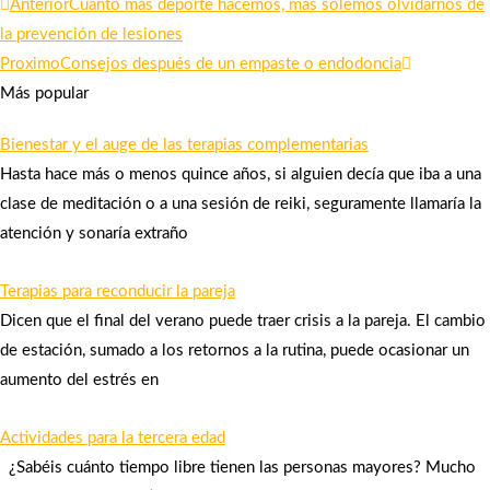
Ant
Siguiente
Anterior
Cuanto más deporte hacemos, más solemos olvidarnos de
la prevención de lesiones
Proximo
Consejos después de un empaste o endodoncia
Más popular
Bienestar y el auge de las terapias complementarias
Hasta hace más o menos quince años, si alguien decía que iba a una
clase de meditación o a una sesión de reiki, seguramente llamaría la
atención y sonaría extraño
Terapias para reconducir la pareja
Dicen que el final del verano puede traer crisis a la pareja. El cambio
de estación, sumado a los retornos a la rutina, puede ocasionar un
aumento del estrés en
Actividades para la tercera edad
¿Sabéis cuánto tiempo libre tienen las personas mayores? Mucho