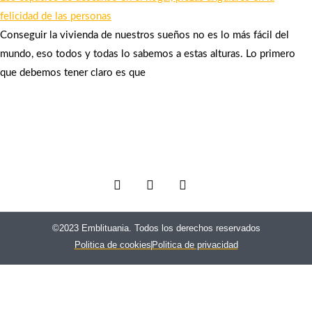
felicidad de las personas
Conseguir la vivienda de nuestros sueños no es lo más fácil del
mundo, eso todos y todas lo sabemos a estas alturas. Lo primero
que debemos tener claro es que
F
T
I
a
w
n
c
i
s
e
t
t
©2023 Emblituania. Todos los derechos reservados
b
t
a
Politica de cookies
Politica de privacidad
o
e
g
o
r
r
k
a
m