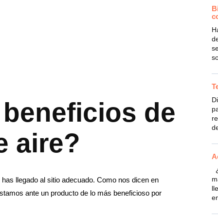
B
c
H
de
se
s
T
Di
 beneficios de
pa
re
de
e aire?
A
¿
m
, has llegado al sitio adecuado. Como nos dicen en
ll
stamos ante un producto de lo más beneficioso por
en