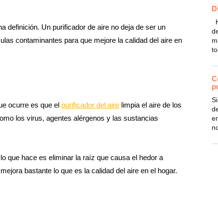
D
H
definición. Un purificador de aire no deja de ser un
de
ículas contaminantes para que mejore la calidad del aire en
m
to
C
p
S
que ocurre es que el
purificador del aire
limpia el aire de los
d
s como los virus, agentes alérgenos y las sustancias
en
n
 lo que hace es eliminar la raíz que causa el hedor a
ra bastante lo que es la calidad del aire en el hogar.