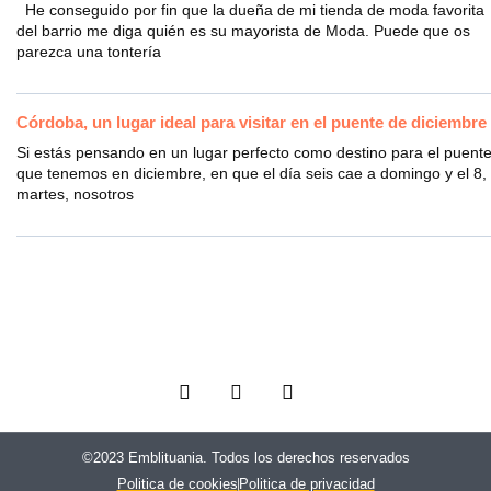
He conseguido por fin que la dueña de mi tienda de moda favorita
del barrio me diga quién es su mayorista de Moda. Puede que os
parezca una tontería
Córdoba, un lugar ideal para visitar en el puente de diciembre
Si estás pensando en un lugar perfecto como destino para el puent
que tenemos en diciembre, en que el día seis cae a domingo y el 8,
martes, nosotros
F
T
I
a
w
n
c
i
s
e
t
t
©2023 Emblituania. Todos los derechos reservados
b
t
a
Politica de cookies
Politica de privacidad
o
e
g