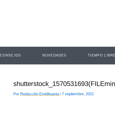
Ir
al
contenido
CONSEJOS
NOVEDADES
TIEMPO LIBR
shutterstock_1570531693(FILEmin
Por
Redacción Emblituania
/
7 septiembre, 2021