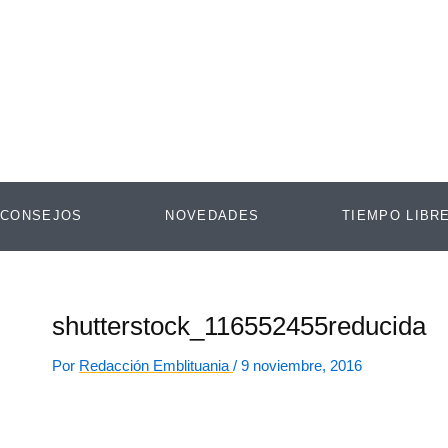
Ir
al
contenido
CONSEJOS
NOVEDADES
TIEMPO LIBR
shutterstock_116552455reducida
Por
Redacción Emblituania
/
9 noviembre, 2016