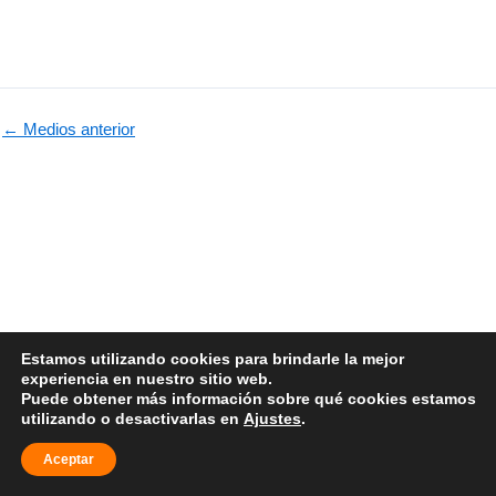
←
Medios anterior
Estamos utilizando cookies para brindarle la mejor
F
T
I
experiencia en nuestro sitio web.
a
w
n
Puede obtener más información sobre qué cookies estamos
c
i
s
utilizando o desactivarlas en
Ajustes
.
e
t
t
©2023 Emblituania. Todos los derechos reservados
b
t
a
Aceptar
Politica de cookies
Politica de privacidad
o
e
g
o
r
r