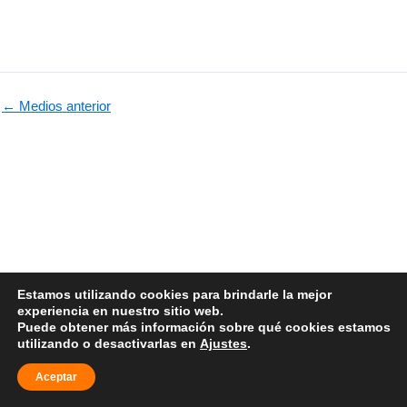
←
Medios anterior
Estamos utilizando cookies para brindarle la mejor
F
T
I
experiencia en nuestro sitio web.
a
w
n
Puede obtener más información sobre qué cookies estamos
c
i
s
utilizando o desactivarlas en
Ajustes
.
e
t
t
©2023 Emblituania. Todos los derechos reservados
b
t
a
Aceptar
Politica de cookies
Politica de privacidad
o
e
g
o
r
r