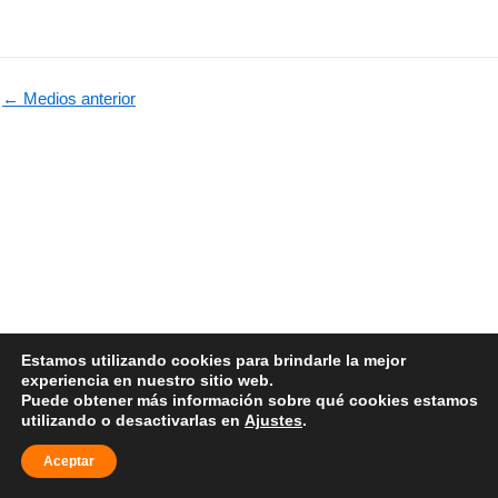
←
Medios anterior
Estamos utilizando cookies para brindarle la mejor
F
T
I
experiencia en nuestro sitio web.
a
w
n
Puede obtener más información sobre qué cookies estamos
c
i
s
utilizando o desactivarlas en
Ajustes
.
e
t
t
©2023 Emblituania. Todos los derechos reservados
b
t
a
Aceptar
Politica de cookies
Politica de privacidad
o
e
g
o
r
r