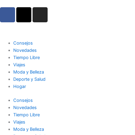
Ir
F
X
I
al
a
-
n
contenido
c
t
s
e
w
t
b
i
a
Consejos
o
t
g
Novedades
o
t
r
Tiempo Libre
k
e
a
Viajes
r
m
Moda y Belleza
Deporte y Salud
Hogar
Consejos
Novedades
Tiempo Libre
Viajes
Moda y Belleza