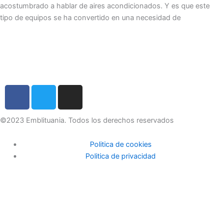
acostumbrado a hablar de aires acondicionados. Y es que este
tipo de equipos se ha convertido en una necesidad de
F
T
I
a
w
n
c
i
s
©2023 Emblituania. Todos los derechos reservados
e
t
t
b
t
a
Politica de cookies
o
e
g
Politica de privacidad
o
r
r
k
a
m