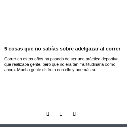
5 cosas que no sabías sobre adelgazar al correr
Correr en estos años ha pasado de ser una práctica deportiva
que realizaba gente, pero que no era tan multitudinaria como
ahora. Mucha gente disfruta con ello y además se
F
T
I
a
w
n
c
i
s