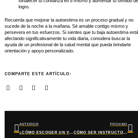
fortalecer tu confianza en ti mismo y aumentar tu sentido d
logro.
Recuerda que mejorar la autoestima es un proceso gradual y no
sucede de la noche a la mañana. Sé amable contigo mismo y
persevera en tus esfuerzos. Si sientes que tu baja autoestima est
afectando significativamente tu vida diaria, considera buscar la
ayuda de un profesional de la salud mental que pueda brindarte
orientación y apoyo personalizado.
COMPARTE ESTE ARTÍCULO:
Ant
Si
ANTERIOR
PROXIMO
¿CÓMO ESCOGER UN VESTIDO DE FIESTA?
CÓMO SER INSTRUCTOR DE MINDFULNESS.